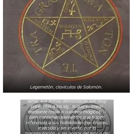
Sigilos de Zagan, trasmutador de vino y
Legemetón, clavículas de Salomón.
oro, y Focalor, espíritu que domina sobre
los vientos y los mares. Como puede
verse, sus firmas demoníacas son muy
parecidas a los sigilos que se crean
mediante rosas o cuadros mágicos, si
bien contienen elementos que hacen
referencia a sus habilidades (las cruces,
invertida y sin invertir, por la
transmutación; y las ondas del mar o del