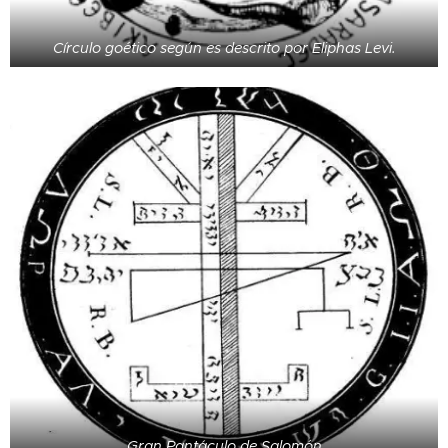
Círculo goético según es descrito por Eliphas Levi.
Gran Pantáculo de Salomón