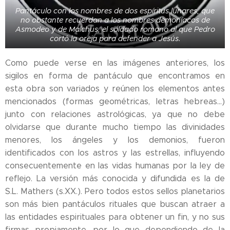
Pantáculo con los nombres de dos espíritus lunares, que
no obstante recuerdan a los nombres demoníacos de
Asmodeo y de Malchus, el soldado romano al que Pedro
cortó la oreja para defender a Jesús.
Como puede verse en las imágenes anteriores, los
sigilos en forma de pantáculo que encontramos en
esta obra son variados y reúnen los elementos antes
mencionados (formas geométricas, letras hebreas...)
junto con relaciones astrológicas, ya que no debe
olvidarse que durante mucho tiempo las divinidades
menores, los ángeles y los demonios, fueron
identificados con los astros y las estrellas, influyendo
consecuentemente en las vidas humanas por la ley de
reflejo. La versión más conocida y difundida es la de
S.L. Mathers (s.XX.). Pero todos estos sellos planetarios
son más bien pantáculos rituales que buscan atraer a
las entidades espirituales para obtener un fin, y no sus
firmas propiamente, por lo que dependiendo de la