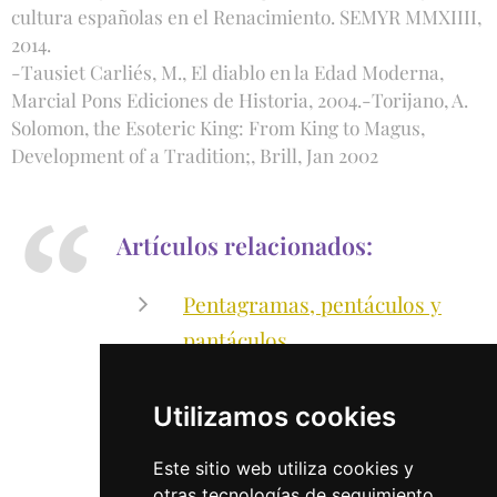
cultura españolas en el Renacimiento. SEMYR MMXIIII,
2014.
-Tausiet Carliés, M., El diablo en la Edad Moderna,
Marcial Pons Ediciones de Historia, 2004.-Torijano, A.
Solomon, the Esoteric King: From King to Magus,
Development of a Tradition;, Brill, Jan 2002
Artículos relacionados:
Pentagramas, pentáculos y
pantáculos
Sigilos: sellos mágicos
Utilizamos cookies
Demonología medieval
cristiana
Este sitio web utiliza cookies y
otras tecnologías de seguimiento