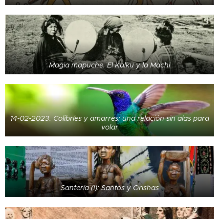
Magia mapuche. El Kalku y la Machi
14-02-2023. Colibríes y amarres: una relación sin alas para
volar
Santería (I): Santos y Orishas