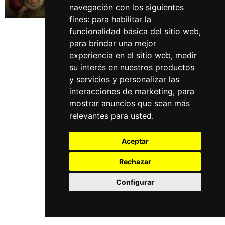
navegación con los siguientes
John Dee (1527 - ca. 1609)
fines:
para habilitar la
funcionalidad básica del sitio web
,
para brindar una mejor
experiencia en el sitio web
,
medir
su interés en nuestros productos
y servicios y personalizar las
interacciones de marketing
,
para
mostrar anuncios que sean más
relevantes para usted
.
Aceptar
Rechazar
Configurar
Idiomas
Español
English