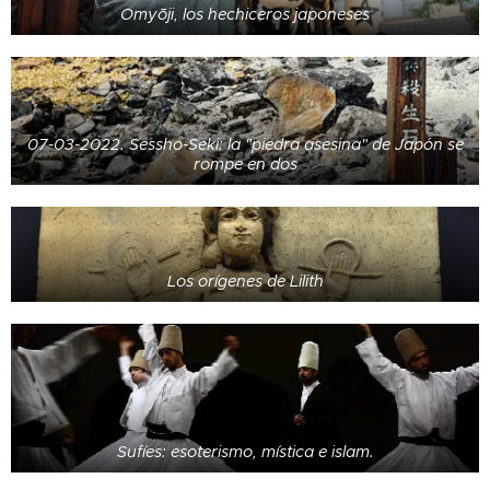
Omyōji, los hechiceros japoneses
07-03-2022. Sessho-Seki: la "piedra asesina" de Japón se
rompe en dos
Los orígenes de Lilith
Sufíes: esoterismo, mística e islam.