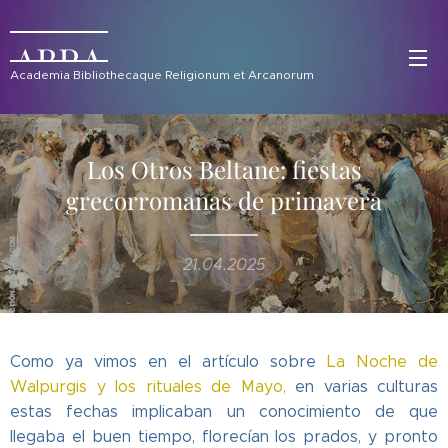
ABRA
Academia Bibliothecaque Religionum et Arcanorum
Los Otros Beltane: fiestas
grecorromanas de primavera
21.04.2025
Como ya vimos en el artículo sobre
La Noche de
Walpurgis y los rituales de Mayo,
en varias culturas
estas fechas implicaban un conocimiento de que
llegaba el buen tiempo, florecían los prados, y pronto