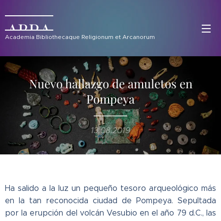
ABRA
Academia Bibliothecaque Religionum et Arcanorum
Nuevo hallazgo de amuletos en
Pompeya
13.08.2019
Ha salido a la luz un pequeño tesoro arqueológico más
en la tan reconocida ciudad de Pompeya. Sepultada
por la erupción del volcán Vesubio en el año 79 d.C., las