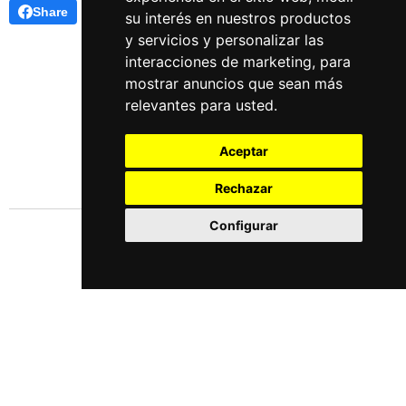
Share
su interés en nuestros productos
y servicios y personalizar las
interacciones de marketing
,
para
mostrar anuncios que sean más
relevantes para usted
.
Aceptar
Rechazar
Configurar
Idiomas
Español
English
Este obra está bajo una
licencia de Creative Commons Reconocimiento-NoComercial-
CompartirIgual 4.0 Internacional
.