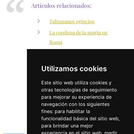
Artículos relacionados:
Talismanes egipcios
La condena de la magia en
Roma
La magia en Apuleyo
Marcas de brujas en Creswell
Utilizamos cookies
Crags (UK)
Este sitio web utiliza cookies y
otras tecnologías de seguimiento
para mejorar su experiencia de
navegación con los siguientes
fines:
para habilitar la
funcionalidad básica del sitio web
,
para brindar una mejor
experiencia en el sitio web
,
medir