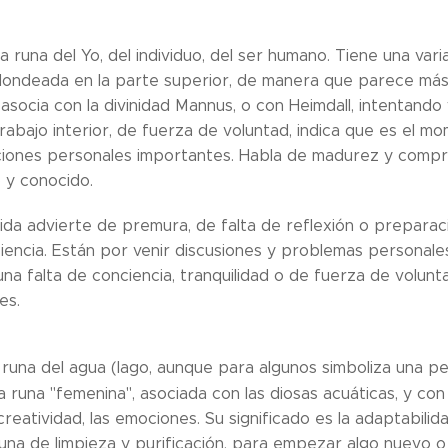
la runa del Yo, del individuo, del ser humano. Tiene una var
ondeada en la parte superior, de manera que parece más
 asocia con la divinidad Mannus, o con Heimdall, intentand
rabajo interior, de fuerza de voluntad, indica que es el mo
iones personales importantes. Habla de madurez y compren
o y conocido.
da advierte de premura, de falta de reflexión o preparación,
ciencia. Están por venir discusiones y problemas personale
na falta de conciencia, tranquilidad o de fuerza de volu
es.
a runa del agua (lago, aunque para algunos simboliza una pe
 runa "femenina", asociada con las diosas acuáticas, y con
a creatividad, las emociones. Su significado es la adaptabilid
una de limpieza y purificación, para empezar algo nuevo o 