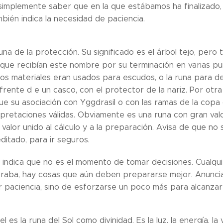
simplemente saber que en la que estábamos ha finalizado,
ién indica la necesidad de paciencia.
runa de la protección. Su significado es el árbol tejo, per
 que recibían este nombre por su terminación en varias pun
os materiales eran usados para escudos, o la runa para d
frente d e un casco, con el protector de la nariz. Por otra
ue su asociación con Yggdrasil o con las ramas de la copa d
pretaciones válidas. Obviamente es una runa con gran valor
 valor unido al cálculo y a la preparación. Avisa de que no 
ditado, para ir seguros.
da indica que no es el momento de tomar decisiones. Cualq
aba, hay cosas que aún deben prepararse mejor. Anuncia
r paciencia, sino de esforzarse un poco más para alcanzar
el es la runa del Sol como divinidad. Es la luz, la energía, la 