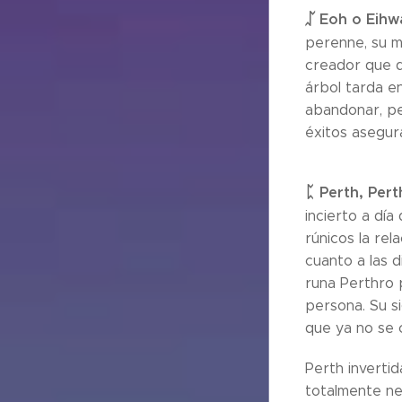
ᛢ
Eoh o Eihw
perenne, su m
creador que d
árbol tarda en
abandonar, pe
éxitos asegura
ᛈ
Perth, Pert
incierto a día
rúnicos la rel
cuanto a las d
runa Perthro 
persona. Su s
que ya no se c
Perth inverti
totalmente ne