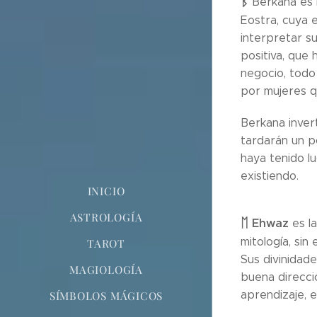
ᛒ
Berkana es l
Eostra, cuya e
interpretar s
positiva, que
negocio, todo
por mujeres qu
Berkana inver
tardarán un p
haya tenido l
existiendo.
INICIO
ASTROLOGÍA
ᛖ
Ehwaz
es l
mitología, sin
TAROT
Sus divinidade
MAGIOLOGÍA
buena direcci
aprendizaje, 
SÍMBOLOS MÁGICOS