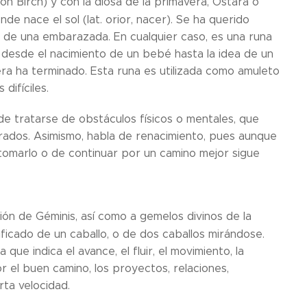
jón Birch) y con la diosa de la primavera, Ostara o
nde nace el sol (lat. orior, nacer). Se ha querido
l de una embarazada. En cualquier caso, es una runa
: desde el nacimiento de un bebé hasta la idea de un
era ha terminado. Esta runa es utilizada como amuleto
difíciles.
de tratarse de obstáculos físicos o mentales, que
rados. Asimismo, habla de renacimiento, pues aunque
retomarlo o de continuar por un camino mejor sigue
ión de Géminis, así como a gemelos divinos de la
ificado de un caballo, o de dos caballos mirándose.
que indica el avance, el fluir, el movimiento, la
 el buen camino, los proyectos, relaciones,
rta velocidad.