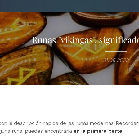
Runas "vikingas", significa
31.05.2023
on la descripción rápida de las runas modernas. Recordamos
en la primera parte.
guna runa, puedes encontrarla