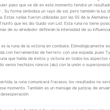
lquier paso que se dé en este momento tendrá un resultado 
... Su forma simboliza un rayo de sol, pero también la luz 
a. Estas runlas fueron utilizadas por las SS de la Alemania
Triunfo que les dio Guido von List. Esta runa no tiene posi
runas de su alrededor definirán la intensidad de su influencia
 es la runa de la victoria en combate. Etimológicamente est
da con herramientas de herrero, con una espada, pues Tyr e
runa que habla de éxitos y victoria en todos los aspectos 
o varios hechizos rúnicos (alu) con la unión o superposici
vertida, la runa comunicará fracasos, los resultados no ser
se momento. También es un mensaje de justicia, de envainar
 desesperación.