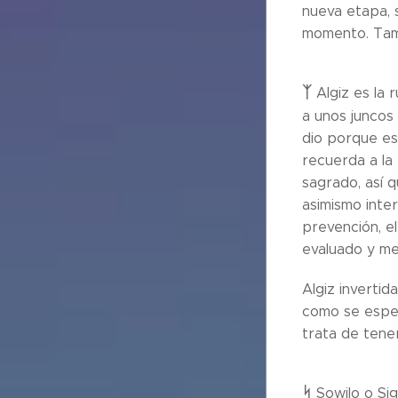
nueva etapa, 
momento. Tamb
ᛉ
Algiz es la 
a unos juncos
dio porque es
recuerda a la 
sagrado, así q
asimismo inter
prevención, el
evaluado y me
Algiz inverti
como se esper
trata de tene
ᛋ
Sowilo o Sig