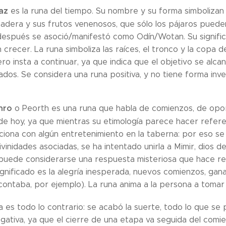
az
es la runa del tiempo. Su nombre y su forma simbolizan 
adera y sus frutos venenosos, que sólo los pájaros pueden 
espués se asoció/manifestó como Odín/Wotan. Su significad
 crecer. La runa simboliza las raíces, el tronco y la copa
ro insta a continuar, ya que indica que el objetivo se alc
dos. Se considera una runa positiva, y no tiene forma inve
hro
o Peorth es una runa que habla de comienzos, de oport
 de hoy, ya que mientras su etimología parece hacer refere
aciona con algún entretenimiento en la taberna: por eso se
ivinidades asociadas, se ha intentado unirla a Mimir, dios de
puede considerarse una respuesta misteriosa que hace refe
ignificado es la alegría inesperada, nuevos comienzos, g
ontaba, por ejemplo). La runa anima a la persona a tomar la
da es todo lo contrario: se acabó la suerte, todo lo que s
gativa, ya que el cierre de una etapa va seguida del com