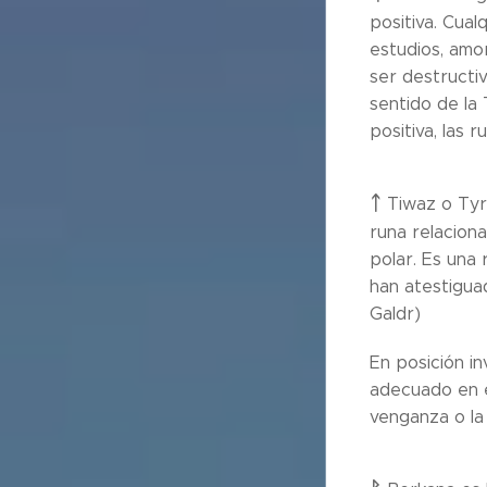
positiva. Cua
estudios, amor
ser destructiv
sentido de la 
positiva, las 
ᛏ
Tiwaz o Tyr
runa relaciona
polar. Es una 
han atestiguad
Galdr)
En posición in
adecuado en e
venganza o la