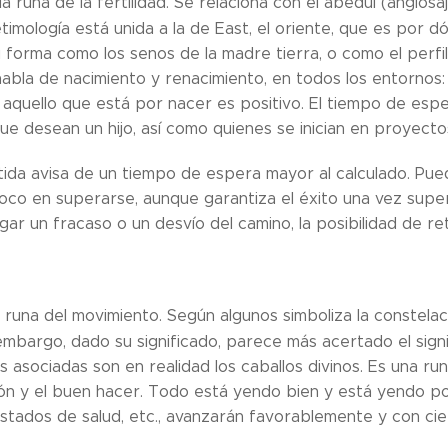
a runa de la fertilidad. Se relaciona con el abedul (anglosa
timología está unida a la de East, el oriente, que es por dó
u forma como los senos de la madre tierra, o como el perfi
 habla de nacimiento y renacimiento, en todos los entornos
 aquello que está por nacer es positivo. El tiempo de esp
e desean un hijo, así como quienes se inician en proyectos 
tida avisa de un tiempo de espera mayor al calculado. Pue
oco en superarse, aunque garantiza el éxito una vez supe
ugar un fracaso o un desvío del camino, la posibilidad de 
a runa del movimiento. Según algunos simboliza la constelac
 embargo, dado su significado, parece más acertado el sign
s asociadas son en realidad los caballos divinos. Es una runa 
ón y el buen hacer. Todo está yendo bien y está yendo por
estados de salud, etc., avanzarán favorablemente y con cie