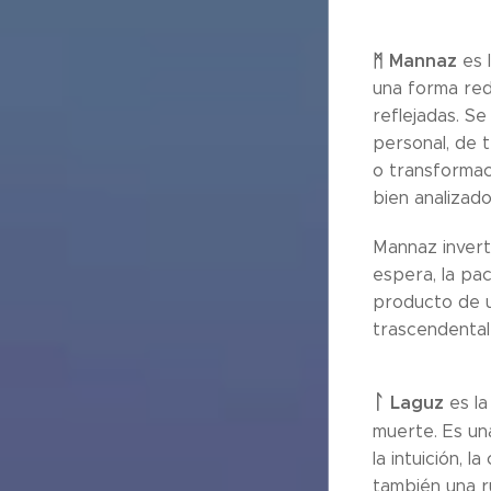
ᛗ
Mannaz
es 
una forma red
reflejadas. Se
personal, de t
o transformac
bien analizad
Mannaz inverti
espera, la pa
producto de u
trascendental
ᛚ
Laguz
es l
muerte. Es una
la intuición, l
también una r