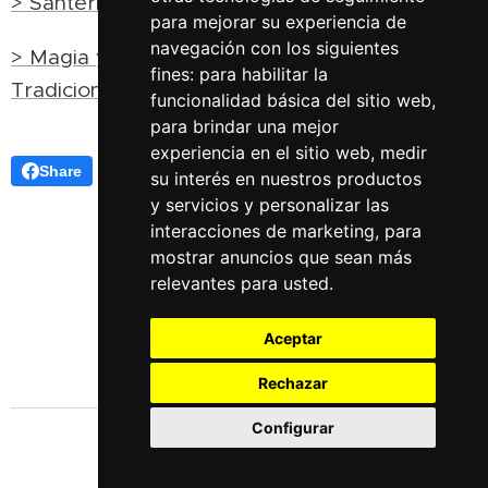
> Santería (I). Santos y Orishas
para mejorar su experiencia de
navegación con los siguientes
> Magia y brujería en el África Negra
fines:
para habilitar la
Tradicional (apuntes)
funcionalidad básica del sitio web
,
para brindar una mejor
experiencia en el sitio web
,
medir
Share
su interés en nuestros productos
y servicios y personalizar las
interacciones de marketing
,
para
mostrar anuncios que sean más
relevantes para usted
.
Aceptar
Rechazar
Configurar
Idiomas
Español
English