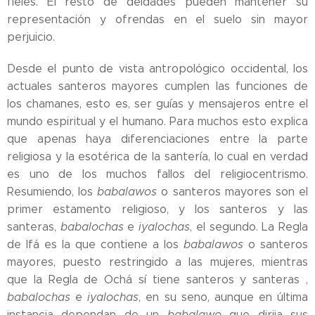
fieles. El resto de deidades pueden mantener su
representación y ofrendas en el suelo sin mayor
perjuicio.
Desde el punto de vista antropológico occidental, los
actuales santeros mayores cumplen las funciones de
los chamanes, esto es, ser guías y mensajeros entre el
mundo espiritual y el humano. Para muchos esto explica
que apenas haya diferenciaciones entre la parte
religiosa y la esotérica de la santería, lo cual en verdad
es uno de los muchos fallos del religiocentrismo.
Resumiendo, los
babalawos
o santeros mayores son el
primer estamento religioso, y los santeros y las
santeras,
babalochas
e
iyalochas
, el segundo. La Regla
de Ifá es la que contiene a los
babalawos
o santeros
mayores, puesto restringido a las mujeres, mientras
que la Regla de Ochá sí tiene santeros y santeras ,
babalochas
e
iyalochas
, en su seno, aunque en última
instancia dependan de un
babalawo
que dirija sus