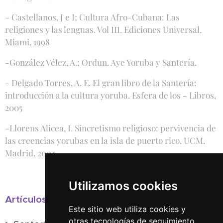
- Castellanos, J e I; Cultura Afro-Cubana: Las
religiones y las lenguas. Vol III. Ediciones Universal,
Miami, 1998
-González Vélez, A.; Ordun. Aye Yoruba y Santería.
- Delgado Torres, A. E. El gran libro de la Santería:
introducción a la cultura yoruba. Esfera de los - Libros,
2005
-Llorens Alicea, I. Sincretismo religioso: pervivencia de
las creencias yorubas en la isla de puerto rico. UCM.
Madrid, 2003
Utilizamos cookies
Artículos relacionados:
Este sitio web utiliza cookies y
otras tecnologías de seguimiento