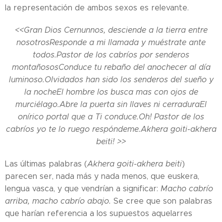
la representación de ambos sexos es relevante.
<<Gran Dios Cernunnos, desciende a la tierra entre
nosotros
Responde a mi llamada y muéstrate ante
todos.
Pastor de los cabríos por senderos
montañosos
Conduce tu rebaño del anochecer al día
luminoso.
Olvidados han sido los senderos del sueño y
la noche
El hombre los busca mas con ojos de
murciélago.
Abre la puerta sin llaves ni cerradura
El
onírico portal que a Ti conduce.
Oh! Pastor de los
cabríos yo te lo ruego respóndeme.
Akhera goiti-akhera
beiti! >>
Las últimas palabras (
A
khera goiti-akhera beiti
)
parecen ser, nada más y nada menos, que euskera,
lengua vasca, y que vendrían a significar:
Macho cabrío
arriba, macho cabrío abajo.
Se cree que son palabras
que harían referencia a los supuestos aquelarres