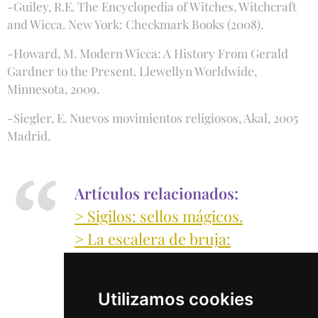
-Guiley, R.E. The Encyclopedia of Witches, Witchcraft
and Wicca. New York: Checkmark Books (2008).
-Howard, M. Modern Wicca: A History From Gerald
Gardner to the Present. Llewellyn Worldwide,
Minnesota, 2009.
-Siegler, E. Nuevos movimientos religiosos, Akal, 2005
Madrid.
Artículos relacionados:
> Sigilos: sellos mágicos.
> La escalera de bruja:
maldición, péndulo, rosario y
amuleto.
Utilizamos cookies
> El Altar Wicca y las