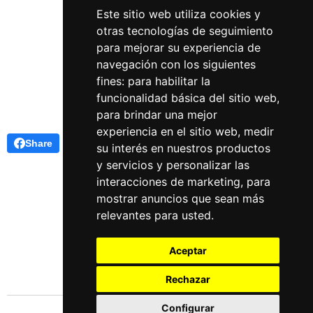
herramientas rituales.
Este sitio web utiliza cookies y
> Neopaganismo y Magia.
otras tecnologías de seguimiento
para mejorar su experiencia de
navegación con los siguientes
fines:
para habilitar la
funcionalidad básica del sitio web
,
para brindar una mejor
experiencia en el sitio web
,
medir
Share
su interés en nuestros productos
y servicios y personalizar las
interacciones de marketing
,
para
mostrar anuncios que sean más
relevantes para usted
.
Aceptar
Rechazar
Configurar