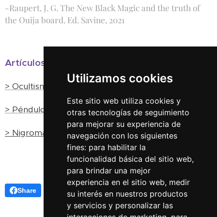
-Raupert, J. G. The New Black Magic and the truth of
the Ouija board. Ed. Savine, 2021
Artículos relacionados:
Utilizamos cookies
> Ocultismo y esoterismo: diferencias y prácticas.
Este sitio web utiliza cookies y
> Péndulo: adivinación y radiestesia
otras tecnologías de seguimiento
para mejorar su experiencia de
> Nigromancia en el mundo griego: Goeteia
navegación con los siguientes
fines:
para habilitar la
funcionalidad básica del sitio web
,
para brindar una mejor
experiencia en el sitio web
,
medir
Share
su interés en nuestros productos
y servicios y personalizar las